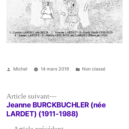
Publié
Publié
Michel
14 mars 2019
Non classé
par
dans
Article
Article suivant
suivant :
Jeanne BURCKBUCHLER (née
Navigation
LARDET) (1911-1988)
de
Article