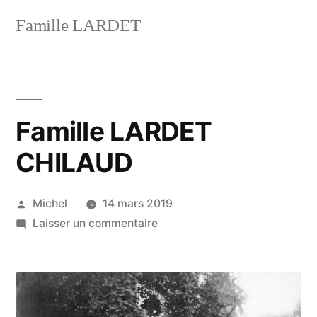
Aller
Famille LARDET
au
contenu
Famille LARDET
CHILAUD
Publié
Michel
14 mars 2019
par
sur
Laisser un commentaire
Famille
LARDET
CHILAUD